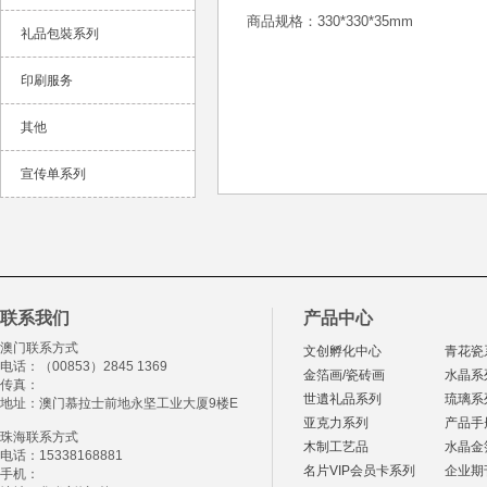
商品规格：330*330*35mm
礼品包裝系列
印刷服务
其他
宣传单系列
联系我们
产品中心
澳门联系方式
文创孵化中心
青花瓷
电话：（00853）2845 1369
金箔画/瓷砖画
水晶系
传真：
世遺礼品系列
琉璃系
地址：澳门慕拉士前地永坚工业大厦9楼E
亚克力系列
产品手
珠海联系方式
木制工艺品
水晶金
电话：15338168881
名片VIP会员卡系列
企业期
手机：